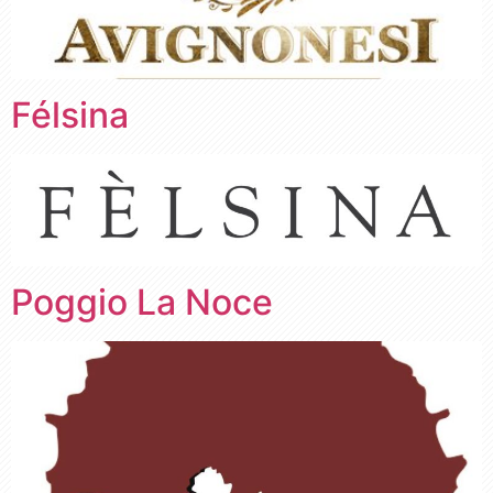
Félsina
Poggio La Noce